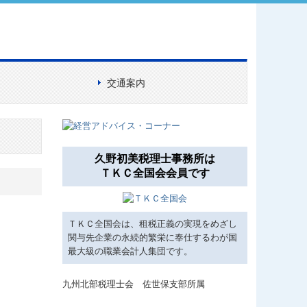
交通案内
久野初美税理士事務所は
ＴＫＣ全国会会員です
ＴＫＣ全国会は、租税正義の実現をめざし
関与先企業の永続的繁栄に奉仕するわが国
最大級の職業会計人集団です。
九州北部税理士会 佐世保支部所属