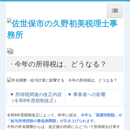
トップページ
事務所紹介
業務案内
今年の所得税は、どうなる？
経営理念
交通案内
お問合せ
▼
所得税関連の改正内容
▼
事業者への影響
（令和8年度税制改正）
お知らせ
セミナー案内
令和8年度税制改正によって、昨年に続き、
今年も「基礎控除額」や
「給与所得控除の最低保障額」が引き上げられます。
リンク集
今年の年末調整からは、改正後の内容にもとづいて所得税を計算す