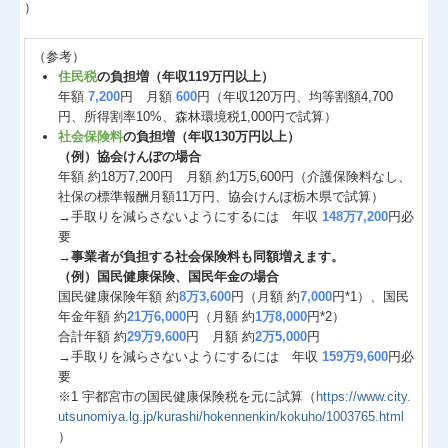
）
（参考）
住民税
の負担増（年収119万円以上）
年額
7,200
円 月額
600
円（年収120万円、均等割額4,700
円、所得割率10%、森林環境税1,000円で試算）
社会保険料
の負担増（年収130万円以上）
（例）協会けんぽの場合
年額 約18万7,200円 月額 約1万5,600円（介護保険料なし、
社保の標準報酬月額11万円、協会けんぽ栃木県で試算）
→手取りを減らさないようにするには 年収
148万7,200
円必
要
→
事業者が負担する社会保険料も同額増えます。
（例）国民健康保険、国民年金の場合
国民健康保険年額 約
8万3,600
円（月額 約
7,000
円*1）、国民
年金年額 約
21万6,000
円（月額 約
1万8,000
円*2）
合計年額 約
29万9,600
円 月額 約
2万5,000
円
→手取りを減らさないようにするには 年収
159万9,600
円必
要
※1 宇都宮市の国民健康保険税を元に試算（
https://www.city.
utsunomiya.lg.jp/kurashi/hokennenkin/kokuho/1003765.html
）