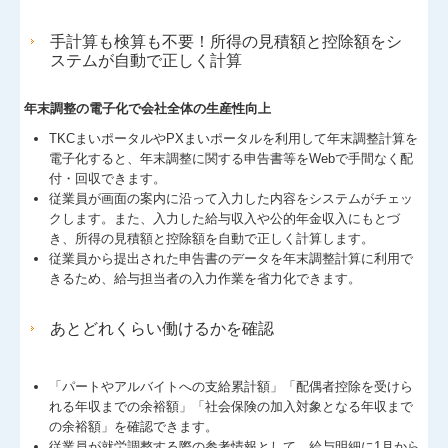
手計算も検算も不要！所得の見積額と控除額をシ
ステムが自動で正しく計算
年末調整の電子化で会社全体の生産性向上
TKCまいポータルやPXまいポータルを利用して年末調整計算を
電子化すると、年末調整に関する申告書等をWebで手間なく配
付・回収できます。
従業員が画面の案内に沿って入力した内容をシステムがチェッ
クします。また、入力した給与収入や公的年金収入にもとづ
き、所得の見積額と控除額を自動で正しく計算します。
従業員から提出された申告書のデータを年末調整計算に利用で
きるため、給与担当者の入力作業を省力化できます。
あとどれくらい働けるかを確認
「パートやアルバイトへの支給累計額」「配偶者控除を受けら
れる年収までの余裕額」「社会保険の加入対象となる年収まで
の余裕額」を確認できます。
従業員が就労調整する際の参考情報として、給与明細に1月から