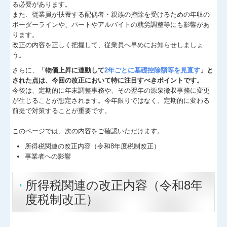
る必要があります。
補助金・助成金・融資情報
また、従業員が扶養する配偶者・親族の控除を受けるための年収の
ボーダーラインや、パートやアルバイトの就労調整等にも影響があ
ります。
関与先向け融資商品ご紹介
改正の内容を正しく把握して、従業員へ早めにお知らせしましょ
う。
経営者お役立ち情報
さらに、
「物価上昇に連動して
2年ごとに基礎控除額等を見直す
」と
経営者オススメ情報
された点は、今回の改正において特に注目すべきポイントです。
今後は、定期的に年末調整事務や、その翌年の源泉徴収事務に変更
が生じることが想定されます。今年限りではなく、定期的に変わる
Q&A経営相談
前提で対策することが重要です。
税務カレンダー
このページでは、次の内容をご確認いただけます。
税務Q&A
所得税関連の改正内容（令和8年度税制改正）
事業者への影響
個人情報保護方針
所得税関連の改正内容（令和8年
社長メニューASP版
度税制改正）
TKCシステムQ&A