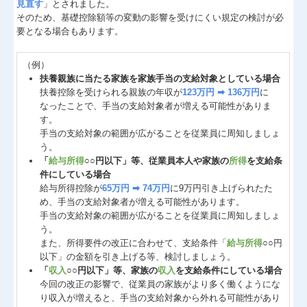
見直す
」とされました。
そのため、基礎控除額等の変動の影響を受けにくい規定の検討が必
要となる場合もあります。
（例）
扶養親族に当たる家族を家族手当の支給対象としている場合
扶養控除を受けられる親族の年収が
123万円 ➡ 136万円
に
なったことで、手当の支給対象者が増える可能性がありま
す。
手当の支給対象の範囲が広がることを従業員に周知しましょ
う。
「
給与所得
○○円以下」等、従業員本人や家族の
所得
を支給条
件にしている場合
給与所得控除が
65万円 ➡ 74万円
に9万円引き上げられたた
め、手当の支給対象者が増える可能性があります。
手当の支給対象の範囲が広がることを従業員に周知しましょ
う。
また、所得要件の改正に合わせて、支給条件「
給与所得
○○円
以下」の金額を引き上げる等、検討しましょう。
「
収入
○○円以下」等、家族の
収入
を支給条件にしている場合
今回の改正の影響で、従業員の家族がより多く働くようにな
り収入が増えると、手当の支給対象から外れる可能性があり