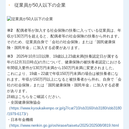
従業員が50人以下の企業
※2
配偶者等が加入する社会保険の扶養に入っている従業員は、年
収が130万円を超えると、配偶者等の社会保険の扶養から外れます。
そのため、従業員自身で「会社の社会保険」または「国民健康保
険・国民年金」に加入する必要があります。
※3
2025年10月1日以降、19歳以上23歳未満(扶養認定日が属する
年の12月31日時点)の方について、健康保険の被扶養者認定における
年間収入要件が130万円未満から150万円未満に変更されました。
これにより、19歳～22歳で年収150万円未満の場合は被扶養者にな
れます。年収が150万円以上になると被扶養者から外れ、自身で「会
社の社会保険」または「国民健康保険・国民年金」に加入する必要
があります。
詳細はこちらをご確認ください。
・全国健康保険協会
（
https://www.kyoukaikenpo.or.jp/g7/cat710/sb3160/sb3180/sbb3180
/1979-6173/
）
・日本年金機構
（
https://www.nenkin.go.jp/oshirase/taisetu/2025/202508/0819.html