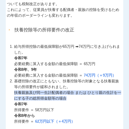
ついても税制改正があります。
これによって、従業員が扶養する配偶者・親族の控除を受けるため
の年収のボーダーラインも変わります。
扶養控除等の所得要件の改正
給与所得控除の最低保障額が65万円 ➡74万円に引き上げられま
した。
令和7年
必要経費に算入する金額の最低保障額 ＝ 65万円
令和8年、9年
必要経費に算入する金額の最低保障額 ＝
74万円（＋9万円）
基礎控除の改正にともない、扶養控除等の対象となる扶養親族
等の所得要件が緩和されました。
扶養親族及び同⼀⽣計配偶者の場合 または ひとり親の⽣計を⼀
にする⼦の総所得⾦額等の場合
令和7年
所得要件 ＝ 58万円以下
令和8年から
所得要件 ＝
62万円以下（＋4万円）