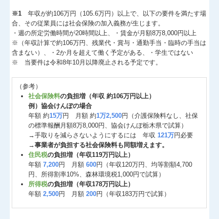
※1
年収が約106万円（105.6万円）以上で、以下の要件を満たす場
合、その従業員には社会保険の加入義務が生じます。
・週の所定労働時間が20時間以上、・賃金が月額8万8,000円以上
※（年収計算で約106万円、残業代・賞与・通勤手当・臨時の手当は
含まない）、・2か月を超えて働く予定がある、・学生ではない
※ 当要件は令和8年10月以降廃止される予定です。
（参考）
社会保険料
の負担増（年収 約106万円以上）
例）協会けんぽの場合
年額 約
15万
円 月額 約
1万2,500
円（介護保険料なし、社保
の標準報酬月額8万8,000円、協会けんぽ栃木県で試算）
→手取りを減らさないようにするには 年収
121万
円必要
→
事業者が負担する社会保険料も同額増えます。
住民税
の負担増（年収119万円以上）
年額
7,200
円 月額
600
円（年収120万円、均等割額4,700
円、所得割率10%、森林環境税1,000円で試算）
所得税
の負担増（年収178万円以上）
年額
2,500
円 月額
200
円（年収183万円で試算）