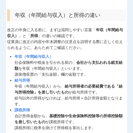
経営革新等支援機関とは
年収（年間給与収入）と所得の違い
経営改善オンデマンド講座
改正の中身に入る前に、まずは混同しやすい言葉「
年収（年間給与
収入）
」と「
所得
」の違いの確認です。
従業員に改正の内容や年末調整の注意点を説明する際に正しく伝え
られるように、あらためてご確認ください。
年収（年間給与収入）
社会保険料や税金を引かれる前の、
会社から支払われる総支給
額
を年収（年間給与収入）といいます。
源泉徴収票の「支払金額」欄の金額です。
給与所得
年収（年間給与収入）から、
給与所得者の必要経費である「給
与所得控除」を差し引いたもの
が給与所得です。
給与以外の所得がなければ、給与所得＝合計所得金額となりま
す。
課税所得
合計所得金額から、
基礎控除や生命保険料控除等の所得控除額
を差し引いたもの
が課税所得です。
課税所得に税率を掛けて所得税を算出します。