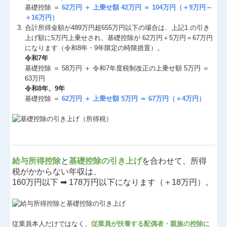
基礎控除 ＝
62万円 ＋ 上乗せ額 42万円 ＝ 104万円（＋9万円～
＋16万円）
合計所得⾦額が489万円超655万円以下の場合は、上記1.の引き
上げ額に5万円上乗せされ、基礎控除が 62万円＋5万円＝67万円
になります（令和8年・9年限定の時限措置）。
令和7年
基礎控除 ＝ 58万円 ＋ 令和7年度税制改正の上乗せ額 5万円 ＝
63万円
令和8年、9年
基礎控除 ＝
62万円 ＋ 上乗せ額 5万円 ＝ 67万円（＋4万円）
給与所得控除
と
基礎控除の引き上げ
を合わせて、所得
税がかからない年収は、
160万円以下 ➡ 178万円以下になります（＋18万円）。
従業員本人だけではなく、
従業員が扶養する配偶者・親族の控除
に