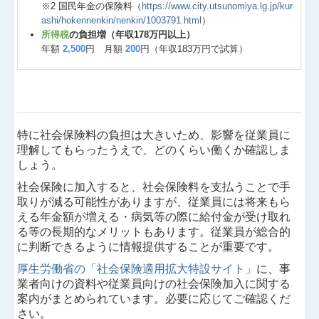
※2 国民年金の保険料（
https://www.city.utsunomiya.lg.jp/kur
ashi/hokennenkin/nenkin/1003791.html
）
所得税
の負担増（年収178万円以上）
年額
2,500
円 月額
200
円（年収183万円で試算）
特に社会保険料の負担は大きいため、影響を従業員に
理解してもらったうえで、どのくらい働くか確認しま
しょう。
社会保険に加入すると、社会保険料を支払うことで手
取りが減る可能性がありますが、従業員には将来もら
える年金額が増える・病気等の際に給付金が受け取れ
る等の長期的なメリットもあります。従業員が総合的
に判断できるように情報提供することが重要です。
厚生労働省の「社会保険適用拡大特設サイト」
に、事
業者向けの資料や従業員向けの社会保険加入に関する
案内がまとめられています。必要に応じてご確認くだ
さい。